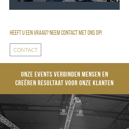
Heeft u een vraag? Neem contact met ons op!
CONTACT
Onze events verbinden mensen en
creëren resultaat voor onze klanten